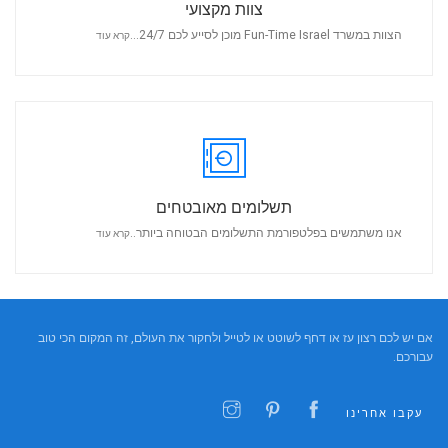
צוות מקצועי
הצוות במשרד Fun-Time Israel מוכן לסייע לכם 24/7...
קרא עוד
תשלומים מאובטחים
אנו משתמשים בפלטפורמת התשלומים הבטוחה ביותר..
קרא עוד
אם יש לכם רצון עז או דחף לשוטט או לטייל ולחקור את העולם, זה המקום הכי טוב
עבורכם.
עקבו אחרינו