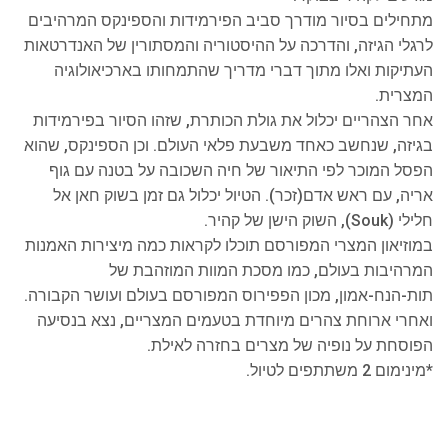
מתחילים בסיור מודרך סביב הפירמידות והספינקס המרהיבים
לרגלי הגיזה, והדרכה על ההיסטוריה והמסתורין של האנדרטאות
העתיקות ואלו מתוך דברי מדריך שהתמחותו בארכיאולוגיה
המצרית.
אחר הצהריים יכלול את גולת הכותרת, שזהו הסיור בפירמידות
בגיזה, שנחשב כאחד משבעת פלאי העולם. וכן הספינקס, שהוא
הפסל המוכר לפי התיאור של חיה השכובה על בטנה עם גוף
אריה, עם ראש אדם(זכר). הטיול יכלול גם זמן בשוק חאן אל
חלילי (
Souk
), השוק הישן של קהיר.
במוזיאון המצרי המפורסם תוכלו לקראות כמה מיצירות האמנות
המרהיבות בעולם, כמו מסכת המוות המוזהבת של
תות-הנח-אמון, מכון הפפירוס המפורסם בעולם ועושר הקבורה.
ואחרי ארוחת צהרים מיוחדת בטעמים המצריים, נצא בנסיעה
הפוסחת על נופיה של מצרים בחזרה לאילת.
*מינימום 2 משתתפים לטיול.